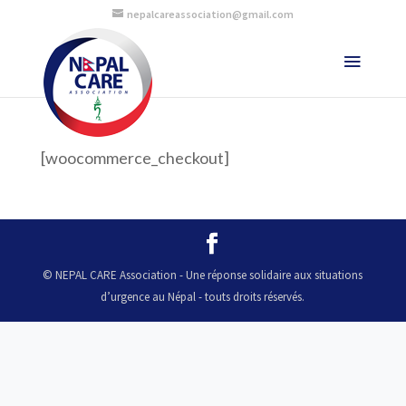
nepalcareassociation@gmail.com
[woocommerce_checkout]
© NEPAL CARE Association - Une réponse solidaire aux situations
d’urgence au Népal - touts droits réservés.