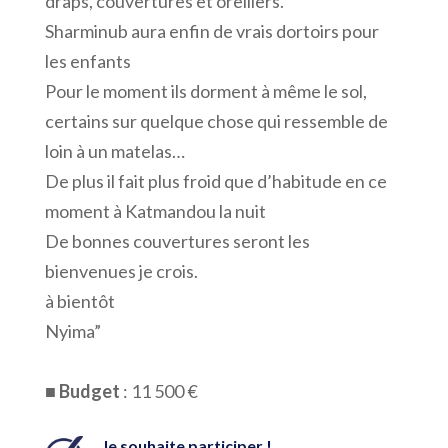
draps, couvertures et oreillers.
Sharminub aura enfin de vrais dortoirs pour
les enfants
Pour le moment ils dorment à même le sol,
certains sur quelque chose qui ressemble de
loin à un matelas…
De plus il fait plus froid que d’habitude en ce
moment à Katmandou la nuit
De bonnes couvertures seront les
bienvenues je crois.
à bientôt
Nyima”
■
Budget
: 11 500 €
Je souhaite participer !