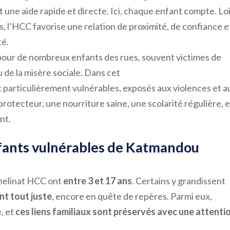
ne aide rapide et directe. Ici, chaque enfant compte. Lo
, l’HCC favorise une relation de proximité, de confiance e
té.
e pour de nombreux enfants des rues, souvent victimes de
 de la misère sociale. Dans cet
 particulièrement vulnérables, exposés aux violences et a
protecteur, une nourriture saine, une scolarité régulière, e
ant.
nfants vulnérables de Katmandou
rphelinat HCC ont
entre 3 et 17 ans
. Certains y grandissent
nt tout juste
, encore en quête de repères. Parmi eux,
, et
ces liens familiaux sont préservés avec une attenti