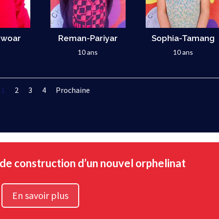
Iwoar
Reman-Pariyar
Sophia-Tamang
s
10 ans
10 ans
1
2
3
4
Prochaine
 de construction d’un nouvel orphelinat
En savoir plus